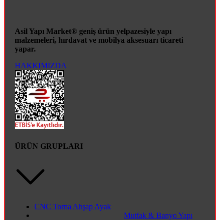
Asil Yapı Market® geniş ürün yelpazesiyle yapı
malzemeleri, hırdavat ve mobilya aksesuarı ticareti
yapar.
HAKKIMIZDA
ÜRÜN GRUPLARI
CNC Torna Ahşap Ayak
Mutfak & Banyo Yapı