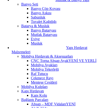
Banyo Seti
Banyo Çöp Kovası
Banyo Askısı
Sabunluk
Tuvalet Kağıtlığı
Batarya & Musluk
Banyo Bataryası
Mutfak Bataryası
Eviye
Musluk
Yapı Hırdavat
Malzemeleri
Mobilya Hırdavatı & Aksesuarları
CNC Torna Ahşap Ayak
YENİ VE YERLİ
Mobilya Ayakları
Mobilya Tekerleği
Raf Tutucu
Çekmece Rayı
Menteşe Çeşitleri
Mobilya Kulpları
Kapı Hırdavatı
Kapı Kolu
Bağlantı Parçaları
Ahşap – MDF Vidaları
YENİ