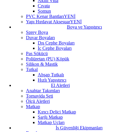
Akıllı Vida
Cıvata
Somun
PVC Kenar Bantları
YENİ
Yapı Hırdavat Aksesuar
YENİ
Boya ve Yapıştırıcı
Sprey Boya
Duvar Boyaları
Dış Cephe Boyaları
İç Cephe Boyaları
Pas Sökücü
Poliüretan (PU) Köpük
Silikon & Mastik
Tutkal
Ahşap Tutkalı
Hızlı Yapıştırıcı
El Aletleri
Anahtar Takımları
Tornavida Seti
Ölçü Aletleri
Matkap
Kırıcı Delici Matkap
Şarjlı Matkap
Matkap Uçları
İş Güvenliği Ekipmanları