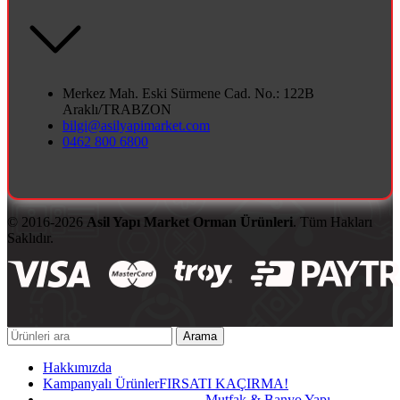
Merkez Mah. Eski Sürmene Cad. No.: 122B
Araklı/TRABZON
bilgi@asilyapimarket.com
0462 800 6800
© 2016-2026
Asil Yapı Market Orman Ürünleri
. Tüm Hakları
Saklıdır.
Arama
Hakkımızda
Kampanyalı Ürünler
FIRSATI KAÇIRMA!
Mutfak & Banyo Yapı