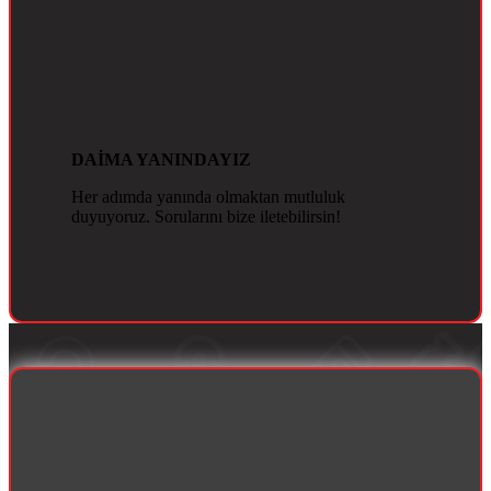
DAİMA YANINDAYIZ
Her adımda yanında olmaktan mutluluk
duyuyoruz. Sorularını bize iletebilirsin!