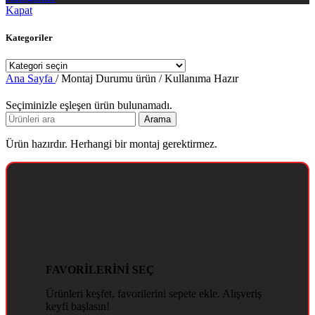
Kapat
Kategoriler
Ana Sayfa
/
Montaj Durumu ürün
/
Kullanıma Hazır
Seçiminizle eşleşen ürün bulunamadı.
Arama
Ürün hazırdır. Herhangi bir montaj gerektirmez.
FAVORİLERİNİ SEÇ
Ürünleri keşfet, favorilerini sepete ekle. Alışveriş
keyfi başlasın!