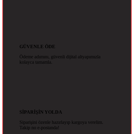
GÜVENLE ÖDE
Ödeme adımını, güvenli dijital altyapımızla
kolayca tamamla.
SİPARİŞİN YOLDA
Siparişini özenle hazırlayıp kargoya verelim.
Takip no e-postanda!