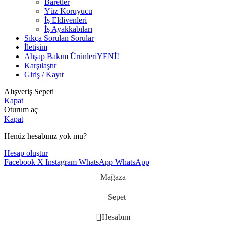
Baretler
Yüz Koruyucu
İş Eldivenleri
İş Ayakkabıları
Sıkça Sorulan Sorular
İletişim
Ahşap Bakım Ürünleri
YENİ!
Karşılaştır
Giriş / Kayıt
Alışveriş Sepeti
Kapat
Oturum aç
Kapat
Henüz hesabınız yok mu?
Hesap oluştur
Facebook
X
Instagram
WhatsApp
WhatsApp
Mağaza
Sepet
Hesabım