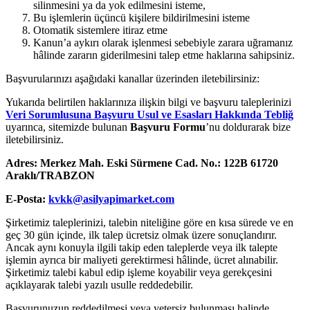
silinmesini ya da yok edilmesini isteme,
Bu işlemlerin üçüncü kişilere bildirilmesini isteme
Otomatik sistemlere itiraz etme
Kanun’a aykırı olarak işlenmesi sebebiyle zarara uğramanız
hâlinde zararın giderilmesini talep etme haklarına sahipsiniz.
Başvurularınızı aşağıdaki kanallar üzerinden iletebilirsiniz:
Yukarıda belirtilen haklarınıza ilişkin bilgi ve başvuru taleplerinizi
Veri Sorumlusuna Başvuru Usul ve Esasları Hakkında Tebliğ
uyarınca, sitemizde bulunan
Başvuru Formu
’nu doldurarak bize
iletebilirsiniz.
Adres:
Merkez Mah. Eski Sürmene Cad. No.: 122B 61720
Araklı/TRABZON
E-Posta:
kvkk@asilyapimarket.com
Şirketimiz taleplerinizi, talebin niteliğine göre en kısa sürede ve en
geç 30 gün içinde, ilk talep ücretsiz olmak üzere sonuçlandırır.
Ancak aynı konuyla ilgili takip eden taleplerde veya ilk talepte
işlemin ayrıca bir maliyeti gerektirmesi hâlinde, ücret alınabilir.
Şirketimiz talebi kabul edip işleme koyabilir veya gerekçesini
açıklayarak talebi yazılı usulle reddedebilir.
Başvurunuzun reddedilmesi veya yetersiz bulunması halinde,