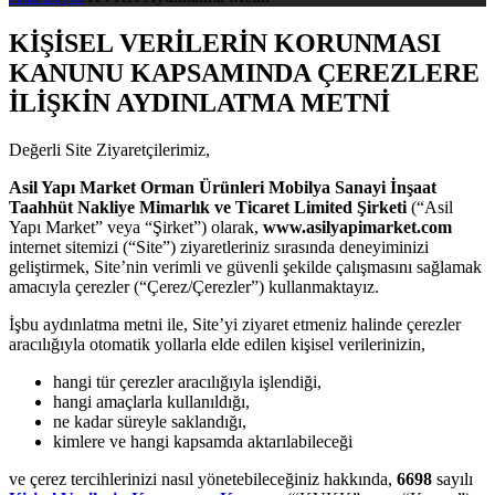
KİŞİSEL VERİLERİN KORUNMASI
KANUNU KAPSAMINDA ÇEREZLERE
İLİŞKİN AYDINLATMA METNİ
Değerli Site Ziyaretçilerimiz,
Asil Yapı Market Orman Ürünleri Mobilya Sanayi İnşaat
Taahhüt Nakliye Mimarlık ve Ticaret Limited Şirketi
(“Asil
Yapı Market” veya “Şirket”) olarak,
www.asilyapimarket.com
internet sitemizi (“Site”) ziyaretleriniz sırasında deneyiminizi
geliştirmek, Site’nin verimli ve güvenli şekilde çalışmasını sağlamak
amacıyla çerezler (“Çerez/Çerezler”) kullanmaktayız.
İşbu aydınlatma metni ile, Site’yi ziyaret etmeniz halinde çerezler
aracılığıyla otomatik yollarla elde edilen kişisel verilerinizin,
hangi tür çerezler aracılığıyla işlendiği,
hangi amaçlarla kullanıldığı,
ne kadar süreyle saklandığı,
kimlere ve hangi kapsamda aktarılabileceği
ve çerez tercihlerinizi nasıl yönetebileceğiniz hakkında,
6698
sayılı