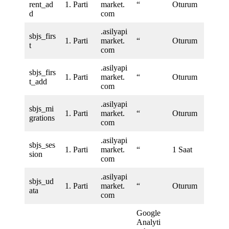
rent_ad
1. Parti
market.
“
Oturum
d
com
.asilyapi
sbjs_firs
1. Parti
market.
“
Oturum
t
com
.asilyapi
sbjs_firs
1. Parti
market.
“
Oturum
t_add
com
.asilyapi
sbjs_mi
1. Parti
market.
“
Oturum
grations
com
.asilyapi
sbjs_ses
1. Parti
market.
“
1 Saat
sion
com
.asilyapi
sbjs_ud
1. Parti
market.
“
Oturum
ata
com
Google
Analyti