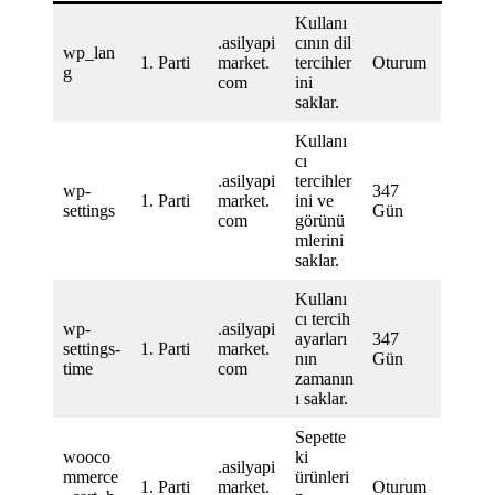
Kullanı
.asilyapi
cının dil
wp_lan
1. Parti
market.
tercihler
Oturum
g
com
ini
saklar.
Kullanı
cı
.asilyapi
tercihler
wp-
347
1. Parti
market.
ini ve
settings
Gün
com
görünü
mlerini
saklar.
Kullanı
cı tercih
wp-
.asilyapi
ayarları
347
settings-
1. Parti
market.
nın
Gün
time
com
zamanın
ı saklar.
Sepette
wooco
ki
.asilyapi
mmerce
ürünleri
1. Parti
market.
Oturum