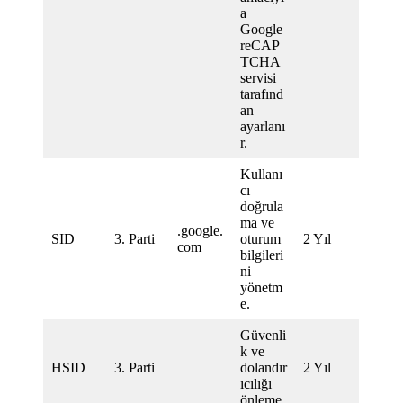
a
Google
reCAP
TCHA
servisi
tarafınd
an
ayarlanı
r.
Kullanı
cı
doğrula
ma ve
.google.
SID
3. Parti
oturum
2 Yıl
com
bilgileri
ni
yönetm
e.
Güvenli
k ve
HSID
3. Parti
dolandır
2 Yıl
ıcılığı
önleme.