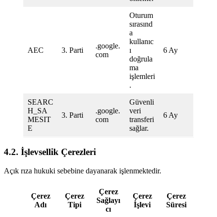
Oturum
sırasınd
a
kullanıc
.google.
AEC
3. Parti
ı
6 Ay
com
doğrula
ma
işlemleri
.
SEARC
Güvenli
H_SA
.google.
veri
3. Parti
6 Ay
MESIT
com
transferi
E
sağlar.
4.2. İşlevsellik Çerezleri
Açık rıza hukuki sebebine dayanarak işlenmektedir.
Çerez
Çerez
Çerez
Çerez
Çerez
Sağlayı
Adı
Tipi
İşlevi
Süresi
cı