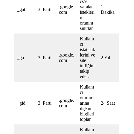
cs’e
.google.
yapılan
1
_gat
3. Parti
com
istekleri
Dakika
n
oranını
sınırlar.
Kullanı
cı
istatistik
.google.
lerini ve
_ga
3. Parti
2 Yıl
com
site
trafiğini
takip
eder.
Kullanı
cı
oturuml
.google.
_gid
3. Parti
arına
24 Saat
com
ilişkin
bilgileri
toplar.
Kullanı