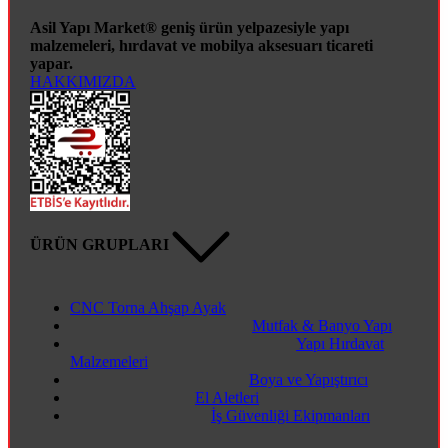
Asil Yapı Market® geniş ürün yelpazesiyle yapı
malzemeleri, hırdavat ve mobilya aksesuarı ticareti
yapar.
HAKKIMIZDA
ÜRÜN GRUPLARI
CNC Torna Ahşap Ayak
Mutfak & Banyo Yapı
Yapı Hırdavat
Malzemeleri
Boya ve Yapıştırıcı
El Aletleri
İş Güvenliği Ekipmanları