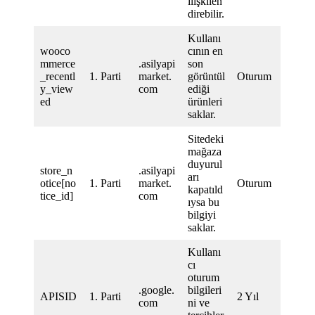
ilişkilen
direbilir.
Kullanı
wooco
cının en
mmerce
.asilyapi
son
_recentl
1. Parti
market.
görüntül
Oturum
y_view
com
ediği
ed
ürünleri
saklar.
Sitedeki
mağaza
duyurul
store_n
.asilyapi
arı
otice[no
1. Parti
market.
Oturum
kapatıld
tice_id]
com
ıysa bu
bilgiyi
saklar.
Kullanı
cı
oturum
.google.
bilgileri
APISID
1. Parti
2 Yıl
com
ni ve