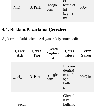
cı
.google.
tercihler
NID
3. Parti
6 Ay
com
ini
kaydet
me.
4.4. Reklam/Pazarlama Çerezleri
Açık rıza hukuki sebebine dayanarak işlenmektedir.
Çerez
Çerez
Çerez
Çerez
Çerez
Sağlayı
Adı
Tipi
İşlevi
Süresi
cı
Reklam
dönüşü
.google.
m takibi
_gcl_au
3. Parti
90 Gün
com
için
kullanılı
r.
Güvenli
k ve
__Secur
kullanıc