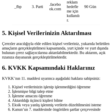
reklam
.facebo
_fbp
3. Parti
hedefle
90 Gün
ok.com
me için
kullanılı
r.
5. Kişisel Verilerinizin Aktarılması
Çerezler aracılığıyla elde edilen kişisel verileriniz, yukarıda belirtilen
amaçların gerçekleştirilmesi kapsamında, yurt içinde ve yurt dışında
bulunan çerez sağlayıcılarına aktarılabilmektedir. Bu aktarım, açık
rızanıza dayanarak gerçekleştirilmektedir.
6. KVKK Kapsamındaki Haklarınız
KVKK’nın 11. maddesi uyarınca aşağıdaki haklara sahipsiniz:
Kişisel verilerinizin işlenip işlenmediğini öğrenme
İşlenmişse bilgi talep etme
İşlenme amacını öğrenme
Aktarıldığı üçüncü kişileri bilme
Eksik veya yanlış işlenmiş verilerin düzeltilmesini isteme
Kanun’un 7. maddesinde öngörülen şartlar çerçevesinde