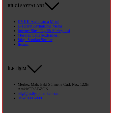
BİLGİ SAYFALARI
KVKK Aydınlatma Metni
E-Ticaret Aydınlatma Metni
İnternet Sitesi Üyelik Sözleşmesi
Mesafeli Satış Sözleşmesi
Sıkça Sorulan Sorular
İletişim
İLETİŞİM
Merkez Mah. Eski Sürmene Cad. No.: 122B
Araklı/TRABZON
bilgi@asilyapimarket.com
0462 800 6800