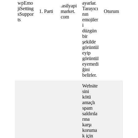
wpEmo
ayarlar.
.asilyapi
jiSetting
Tarayıcı
1. Parti
market.
Oturum
sSuppor
nın
com
ts
emojiler
i
düzgün
bir
şekilde
görüntül
eyip
görüntül
eyemedi
ğini
belirler.
Website
sini
kötü
amaçlı
spam
saldırıla
rına
karşı
koruma
k için