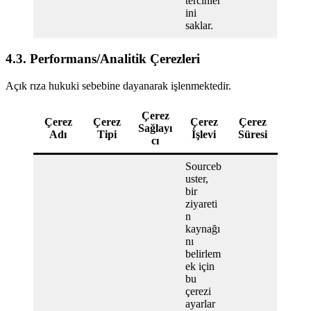
tercihler
ini
saklar.
4.3. Performans/Analitik Çerezleri
Açık rıza hukuki sebebine dayanarak işlenmektedir.
Çerez
Çerez
Çerez
Çerez
Çerez
Sağlayı
Adı
Tipi
İşlevi
Süresi
cı
Sourceb
uster,
bir
ziyareti
n
kaynağı
nı
belirlem
ek için
bu
çerezi
ayarlar