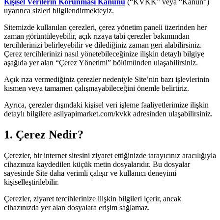
Kişisel Verilerin Korunması Kanunu
(“KVKK” veya “Kanun”)
uyarınca sizleri bilgilendirmekteyiz.
Sitemizde kullanılan çerezleri, çerez yönetim paneli üzerinden her
zaman görüntüleyebilir, açık rızaya tabi çerezler bakımından
tercihlerinizi belirleyebilir ve dilediğiniz zaman geri alabilirsiniz.
Çerez tercihlerinizi nasıl yönetebileceğinize ilişkin detaylı bilgiye
aşağıda yer alan “Çerez Yönetimi” bölümünden ulaşabilirsiniz.
Açık rıza vermediğiniz çerezler nedeniyle Site’nin bazı işlevlerinin
kısmen veya tamamen çalışmayabileceğini önemle belirtiriz.
Ayrıca, çerezler dışındaki kişisel veri işleme faaliyetlerimize ilişkin
detaylı bilgilere asilyapimarket.com/kvkk adresinden ulaşabilirsiniz.
1. Çerez Nedir?
Çerezler, bir internet sitesini ziyaret ettiğinizde tarayıcınız aracılığıyla
cihazınıza kaydedilen küçük metin dosyalarıdır. Bu dosyalar
sayesinde Site daha verimli çalışır ve kullanıcı deneyimi
kişiselleştirilebilir.
Çerezler, ziyaret tercihlerinize ilişkin bilgileri içerir, ancak
cihazınızda yer alan dosyalara erişim sağlamaz.