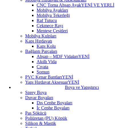
CNC Torna Ahşap Ayak
YENİ VE YERLİ
Mobilya Ayakları
Mobilya Tekerleği
Raf Tutucu
Çekmece Rayı
Menteşe Çeşitleri
Mobilya Kulpları
Kapı Hırdavatı
Kapı Kolu
Bağlantı Parçaları
Ahşap – MDF Vidaları
YENİ
Akıllı Vida
Cıvata
Somun
PVC Kenar Bantları
YENİ
Yapı Hırdavat Aksesuar
YENİ
Boya ve Yapıştırıcı
Sprey Boya
Duvar Boyaları
Dış Cephe Boyaları
İç Cephe Boyaları
Pas Sökücü
Poliüretan (PU) Köpük
Silikon & Mastik