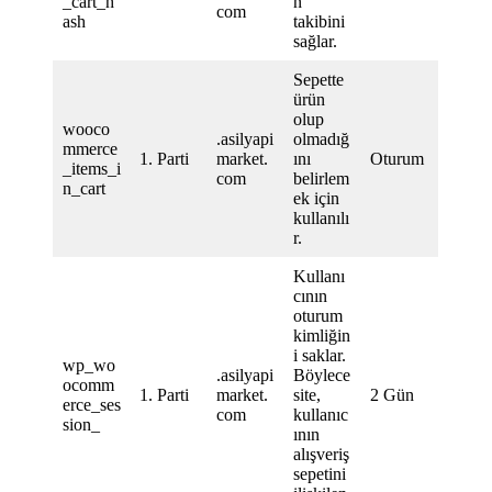
_cart_h
n
com
ash
takibini
sağlar.
Sepette
ürün
olup
wooco
.asilyapi
olmadığ
mmerce
1. Parti
market.
ını
Oturum
_items_i
com
belirlem
n_cart
ek için
kullanılı
r.
Kullanı
cının
oturum
kimliğin
i saklar.
wp_wo
.asilyapi
Böylece
ocomm
1. Parti
market.
site,
2 Gün
erce_ses
com
kullanıc
sion_
ının
alışveriş
sepetini