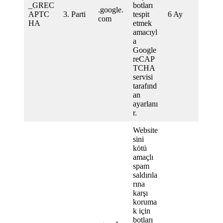
_GREC
botları
.google.
APTC
3. Parti
tespit
6 Ay
com
HA
etmek
amacıyl
a
Google
reCAP
TCHA
servisi
tarafınd
an
ayarlanı
r.
Website
sini
kötü
amaçlı
spam
saldırıla
rına
karşı
koruma
k için
botları