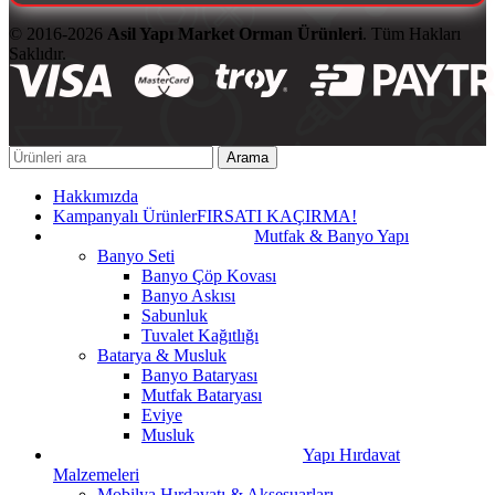
© 2016-2026
Asil Yapı Market Orman Ürünleri
. Tüm Hakları
Saklıdır.
Arama
Hakkımızda
Kampanyalı Ürünler
FIRSATI KAÇIRMA!
Mutfak & Banyo Yapı
Banyo Seti
Banyo Çöp Kovası
Banyo Askısı
Sabunluk
Tuvalet Kağıtlığı
Batarya & Musluk
Banyo Bataryası
Mutfak Bataryası
Eviye
Musluk
Yapı Hırdavat
Malzemeleri
Mobilya Hırdavatı & Aksesuarları