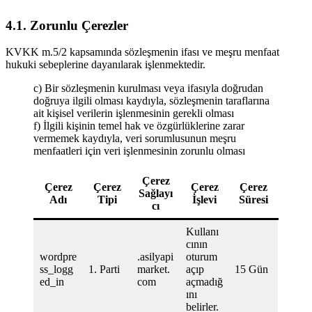
4.1. Zorunlu Çerezler
KVKK m.5/2 kapsamında sözleşmenin ifası ve meşru menfaat
hukuki sebeplerine dayanılarak işlenmektedir.
c) Bir sözleşmenin kurulması veya ifasıyla doğrudan
doğruya ilgili olması kaydıyla, sözleşmenin taraflarına
ait kişisel verilerin işlenmesinin gerekli olması
f) İlgili kişinin temel hak ve özgürlüklerine zarar
vermemek kaydıyla, veri sorumlusunun meşru
menfaatleri için veri işlenmesinin zorunlu olması
Çerez
Çerez
Çerez
Çerez
Çerez
Sağlayı
Adı
Tipi
İşlevi
Süresi
cı
Kullanı
cının
wordpre
.asilyapi
oturum
ss_logg
1. Parti
market.
açıp
15 Gün
ed_in
com
açmadığ
ını
belirler.