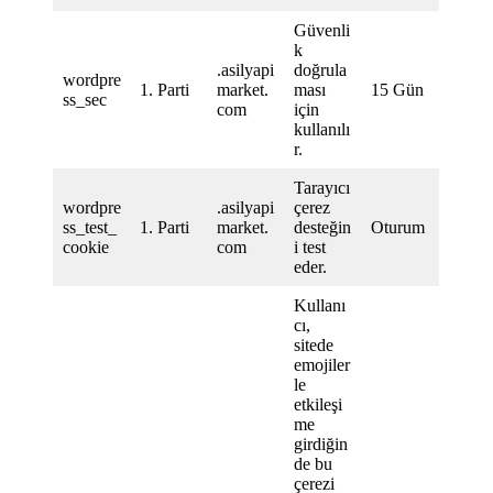
Güvenli
k
.asilyapi
doğrula
wordpre
1. Parti
market.
ması
15 Gün
ss_sec
com
için
kullanılı
r.
Tarayıcı
wordpre
.asilyapi
çerez
ss_test_
1. Parti
market.
desteğin
Oturum
cookie
com
i test
eder.
Kullanı
cı,
sitede
emojiler
le
etkileşi
me
girdiğin
de bu
çerezi