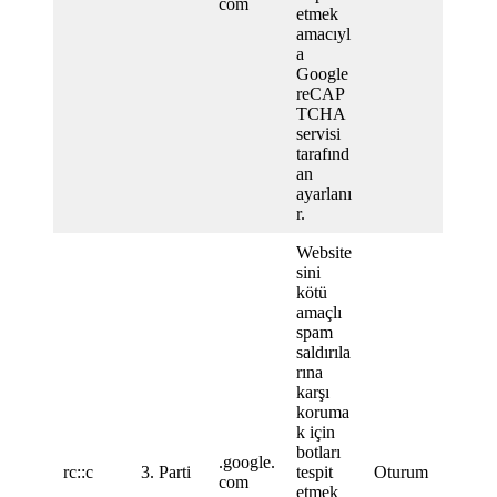
com
etmek
amacıyl
a
Google
reCAP
TCHA
servisi
tarafınd
an
ayarlanı
r.
Website
sini
kötü
amaçlı
spam
saldırıla
rına
karşı
koruma
k için
botları
.google.
rc::c
3. Parti
tespit
Oturum
com
etmek