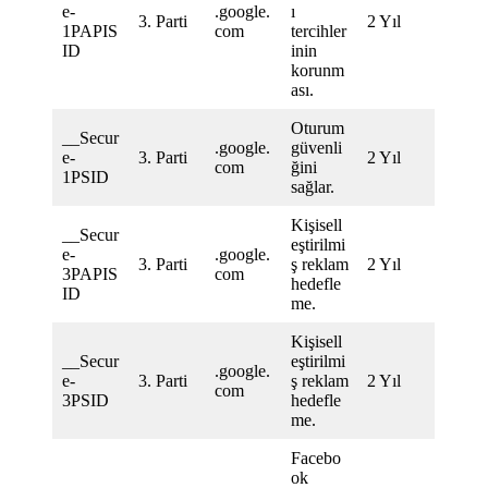
e-
.google.
ı
3. Parti
2 Yıl
1PAPIS
com
tercihler
ID
inin
korunm
ası.
Oturum
__Secur
.google.
güvenli
e-
3. Parti
2 Yıl
com
ğini
1PSID
sağlar.
Kişisell
__Secur
eştirilmi
e-
.google.
3. Parti
ş reklam
2 Yıl
3PAPIS
com
hedefle
ID
me.
Kişisell
__Secur
eştirilmi
.google.
e-
3. Parti
ş reklam
2 Yıl
com
3PSID
hedefle
me.
Facebo
ok