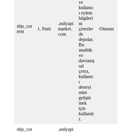
ve
kullanıc
ı eylem
bilgileri
.asilyapi
ni
sbjs_cur
1. Parti
market.
çerezler
Oturum
rent
com
de
depolar.
Bu
analitik
ve
davranış
sal
çerez,
kullanıc
ı
deneyi
mini
geliştir
mek
için
kullanılı
r.
sbjs_cur
.asilyapi