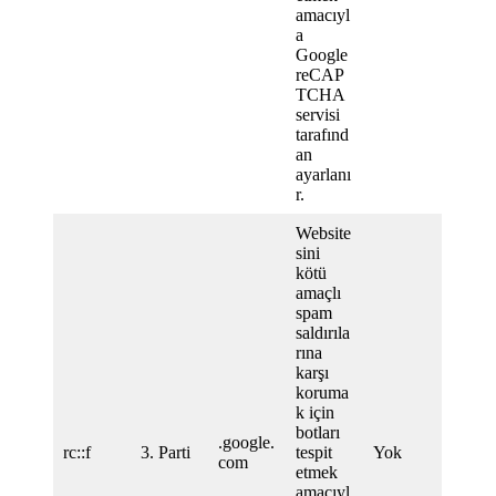
amacıyl
a
Google
reCAP
TCHA
servisi
tarafınd
an
ayarlanı
r.
Website
sini
kötü
amaçlı
spam
saldırıla
rına
karşı
koruma
k için
botları
.google.
rc::f
3. Parti
tespit
Yok
com
etmek
amacıyl