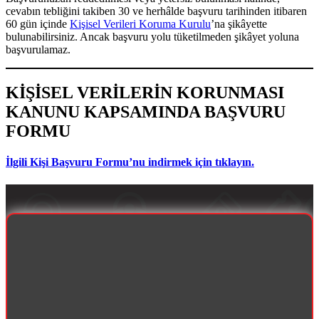
cevabın tebliğini takiben 30 ve herhâlde başvuru tarihinden itibaren
60 gün içinde
Kişisel Verileri Koruma Kurulu
’na şikâyette
bulunabilirsiniz. Ancak başvuru yolu tüketilmeden şikâyet yoluna
başvurulamaz.
KİŞİSEL VERİLERİN KORUNMASI
KANUNU KAPSAMINDA BAŞVURU
FORMU
İlgili Kişi Başvuru Formu’nu indirmek için tıklayın.