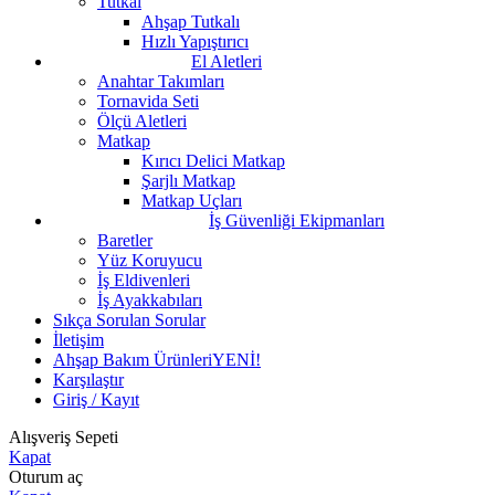
Tutkal
Ahşap Tutkalı
Hızlı Yapıştırıcı
El Aletleri
Anahtar Takımları
Tornavida Seti
Ölçü Aletleri
Matkap
Kırıcı Delici Matkap
Şarjlı Matkap
Matkap Uçları
İş Güvenliği Ekipmanları
Baretler
Yüz Koruyucu
İş Eldivenleri
İş Ayakkabıları
Sıkça Sorulan Sorular
İletişim
Ahşap Bakım Ürünleri
YENİ!
Karşılaştır
Giriş / Kayıt
Alışveriş Sepeti
Kapat
Oturum aç