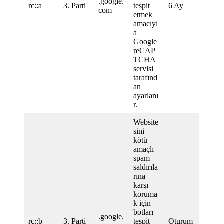
.google.
rc::a
3. Parti
tespit
6 Ay
com
etmek
amacıyl
a
Google
reCAP
TCHA
servisi
tarafınd
an
ayarlanı
r.
Website
sini
kötü
amaçlı
spam
saldırıla
rına
karşı
koruma
k için
botları
.google.
rc::b
3. Parti
tespit
Oturum