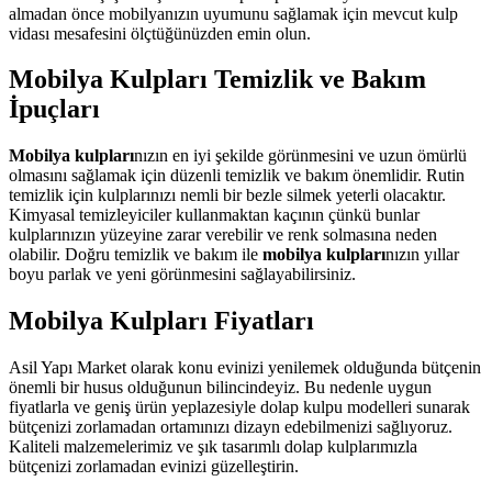
almadan önce mobilyanızın uyumunu sağlamak için mevcut kulp
vidası mesafesini ölçtüğünüzden emin olun.
Mobilya Kulpları Temizlik ve Bakım
İpuçları
Mobilya kulpları
nızın en iyi şekilde görünmesini ve uzun ömürlü
olmasını sağlamak için düzenli temizlik ve bakım önemlidir. Rutin
temizlik için kulplarınızı nemli bir bezle silmek yeterli olacaktır.
Kimyasal temizleyiciler kullanmaktan kaçının çünkü bunlar
kulplarınızın yüzeyine zarar verebilir ve renk solmasına neden
olabilir. Doğru temizlik ve bakım ile
mobilya kulpları
nızın yıllar
boyu parlak ve yeni görünmesini sağlayabilirsiniz.
Mobilya Kulpları Fiyatları
Asil Yapı Market olarak konu evinizi yenilemek olduğunda bütçenin
önemli bir husus olduğunun bilincindeyiz. Bu nedenle uygun
fiyatlarla ve geniş ürün yeplazesiyle dolap kulpu modelleri sunarak
bütçenizi zorlamadan ortamınızı dizayn edebilmenizi sağlıyoruz.
Kaliteli malzemelerimiz ve şık tasarımlı dolap kulplarımızla
bütçenizi zorlamadan evinizi güzelleştirin.