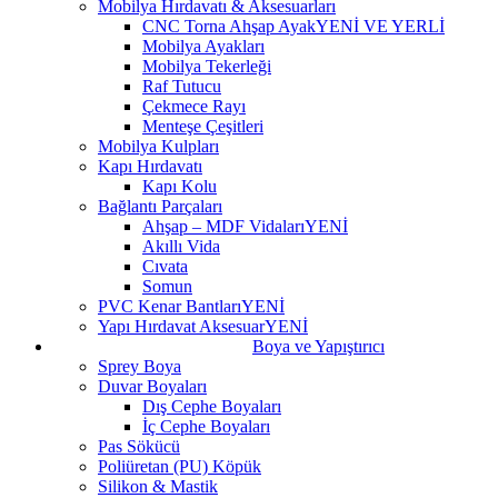
Mobilya Hırdavatı & Aksesuarları
CNC Torna Ahşap Ayak
YENİ VE YERLİ
Mobilya Ayakları
Mobilya Tekerleği
Raf Tutucu
Çekmece Rayı
Menteşe Çeşitleri
Mobilya Kulpları
Kapı Hırdavatı
Kapı Kolu
Bağlantı Parçaları
Ahşap – MDF Vidaları
YENİ
Akıllı Vida
Cıvata
Somun
PVC Kenar Bantları
YENİ
Yapı Hırdavat Aksesuar
YENİ
Boya ve Yapıştırıcı
Sprey Boya
Duvar Boyaları
Dış Cephe Boyaları
İç Cephe Boyaları
Pas Sökücü
Poliüretan (PU) Köpük
Silikon & Mastik