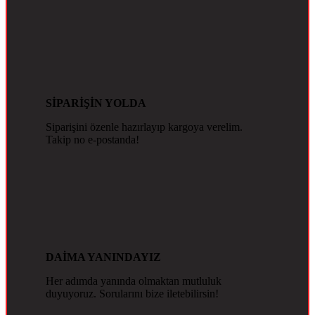
SİPARİŞİN YOLDA
Siparişini özenle hazırlayıp kargoya verelim.
Takip no e-postanda!
DAİMA YANINDAYIZ
Her adımda yanında olmaktan mutluluk
duyuyoruz. Sorularını bize iletebilirsin!