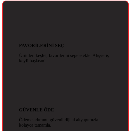
FAVORİLERİNİ SEÇ
Ürünleri keşfet, favorilerini sepete ekle. Alışveriş
keyfi başlasın!
GÜVENLE ÖDE
Ödeme adımını, güvenli dijital altyapımızla
kolayca tamamla.