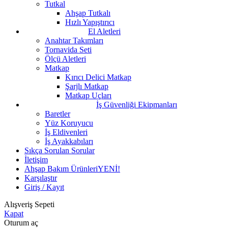
Tutkal
Ahşap Tutkalı
Hızlı Yapıştırıcı
El Aletleri
Anahtar Takımları
Tornavida Seti
Ölçü Aletleri
Matkap
Kırıcı Delici Matkap
Şarjlı Matkap
Matkap Uçları
İş Güvenliği Ekipmanları
Baretler
Yüz Koruyucu
İş Eldivenleri
İş Ayakkabıları
Sıkça Sorulan Sorular
İletişim
Ahşap Bakım Ürünleri
YENİ!
Karşılaştır
Giriş / Kayıt
Alışveriş Sepeti
Kapat
Oturum aç