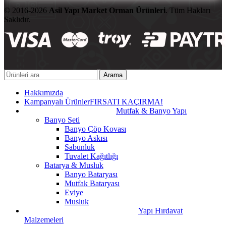
© 2016-2026
Asil Yapı Market Orman Ürünleri
. Tüm Hakları
Saklıdır.
Arama
Hakkımızda
Kampanyalı Ürünler
FIRSATI KAÇIRMA!
Mutfak & Banyo Yapı
Banyo Seti
Banyo Çöp Kovası
Banyo Askısı
Sabunluk
Tuvalet Kağıtlığı
Batarya & Musluk
Banyo Bataryası
Mutfak Bataryası
Eviye
Musluk
Yapı Hırdavat
Malzemeleri