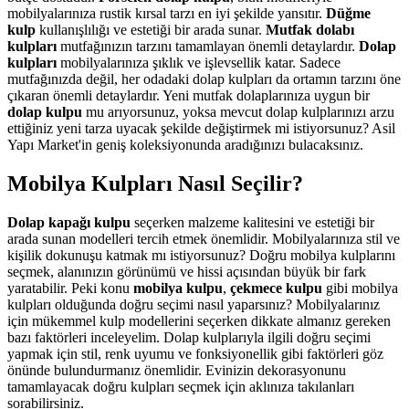
mobilyalarınıza rustik kırsal tarzı en iyi şekilde yansıtır.
Düğme
kulp
kullanışlılığı ve estetiği bir arada sunar.
Mutfak dolabı
kulpları
mutfağınızın tarzını tamamlayan önemli detaylardır.
Dolap
kulpları
mobilyalarınıza şıklık ve işlevsellik katar. Sadece
mutfağınızda değil, her odadaki dolap kulpları da ortamın tarzını öne
çıkaran önemli detaylardır. Yeni mutfak dolaplarınıza uygun bir
dolap kulpu
mu arıyorsunuz, yoksa mevcut dolap kulplarınızı arzu
ettiğiniz yeni tarza uyacak şekilde değiştirmek mi istiyorsunuz? Asil
Yapı Market'in geniş koleksiyonunda aradığınızı bulacaksınız.
Mobilya Kulpları Nasıl Seçilir?
Dolap kapağı kulpu
seçerken malzeme kalitesini ve estetiği bir
arada sunan modelleri tercih etmek önemlidir. Mobilyalarınıza stil ve
kişilik dokunuşu katmak mı istiyorsunuz? Doğru mobilya kulplarını
seçmek, alanınızın görünümü ve hissi açısından büyük bir fark
yaratabilir. Peki konu
mobilya kulpu
,
çekmece kulpu
gibi mobilya
kulpları olduğunda doğru seçimi nasıl yaparsınız? Mobilyalarınız
için mükemmel kulp modellerini seçerken dikkate almanız gereken
bazı faktörleri inceleyelim. Dolap kulplarıyla ilgili doğru seçimi
yapmak için stil, renk uyumu ve fonksiyonellik gibi faktörleri göz
önünde bulundurmanız önemlidir. Evinizin dekorasyonunu
tamamlayacak doğru kulpları seçmek için aklınıza takılanları
sorabilirsiniz.