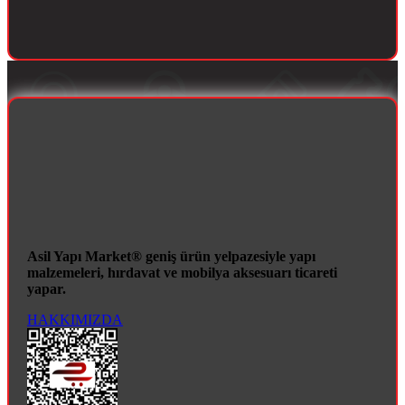
Asil Yapı Market® geniş ürün yelpazesiyle yapı
malzemeleri, hırdavat ve mobilya aksesuarı ticareti
yapar.
HAKKIMIZDA