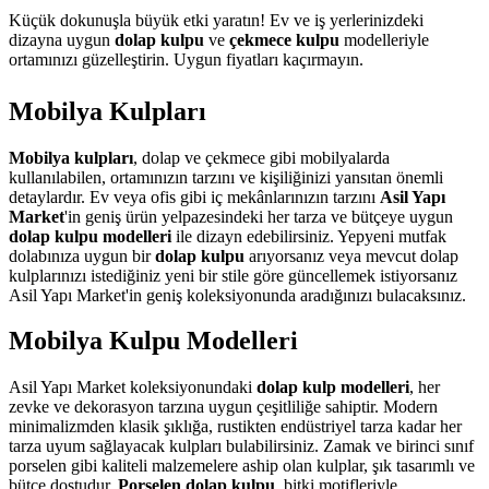
Küçük dokunuşla büyük etki yaratın! Ev ve iş yerlerinizdeki
dizayna uygun
dolap kulpu
ve
çekmece kulpu
modelleriyle
ortamınızı güzelleştirin. Uygun fiyatları kaçırmayın.
Mobilya Kulpları
Mobilya kulpları
, dolap ve çekmece gibi mobilyalarda
kullanılabilen, ortamınızın tarzını ve kişiliğinizi yansıtan önemli
detaylardır. Ev veya ofis gibi iç mekânlarınızın tarzını
Asil Yapı
Market
'in geniş ürün yelpazesindeki her tarza ve bütçeye uygun
dolap kulpu modelleri
ile dizayn edebilirsiniz. Yepyeni mutfak
dolabınıza uygun bir
dolap kulpu
arıyorsanız veya mevcut dolap
kulplarınızı istediğiniz yeni bir stile göre güncellemek istiyorsanız
Asil Yapı Market'in geniş koleksiyonunda aradığınızı bulacaksınız.
Mobilya Kulpu Modelleri
Asil Yapı Market koleksiyonundaki
dolap kulp modelleri
, her
zevke ve dekorasyon tarzına uygun çeşitliliğe sahiptir. Modern
minimalizmden klasik şıklığa, rustikten endüstriyel tarza kadar her
tarza uyum sağlayacak kulpları bulabilirsiniz. Zamak ve birinci sınıf
porselen gibi kaliteli malzemelere aship olan kulplar, şık tasarımlı ve
bütçe dostudur.
Porselen dolap kulpu
, bitki motifleriyle