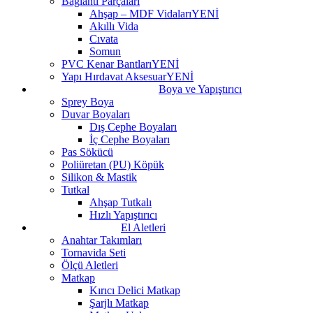
Bağlantı Parçaları
Ahşap – MDF Vidaları
YENİ
Akıllı Vida
Cıvata
Somun
PVC Kenar Bantları
YENİ
Yapı Hırdavat Aksesuar
YENİ
Boya ve Yapıştırıcı
Sprey Boya
Duvar Boyaları
Dış Cephe Boyaları
İç Cephe Boyaları
Pas Sökücü
Poliüretan (PU) Köpük
Silikon & Mastik
Tutkal
Ahşap Tutkalı
Hızlı Yapıştırıcı
El Aletleri
Anahtar Takımları
Tornavida Seti
Ölçü Aletleri
Matkap
Kırıcı Delici Matkap
Şarjlı Matkap