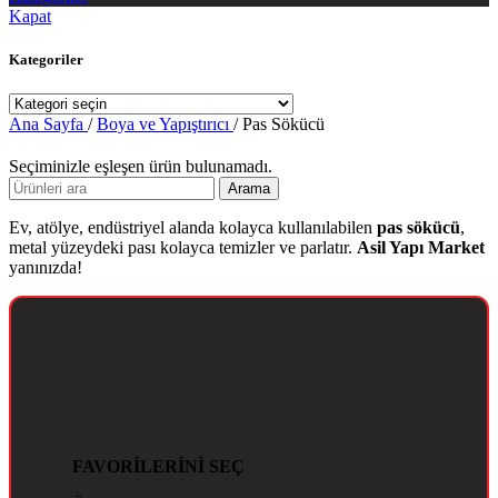
Kapat
Kategoriler
Ana Sayfa
/
Boya ve Yapıştırıcı
/
Pas Sökücü
Seçiminizle eşleşen ürün bulunamadı.
Arama
Ev, atölye, endüstriyel alanda kolayca kullanılabilen
pas sökücü
,
metal yüzeydeki pası kolayca temizler ve parlatır.
Asil Yapı Market
yanınızda!
FAVORİLERİNİ SEÇ