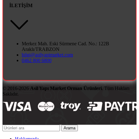
İLETİŞİM
Merkez Mah. Eski Sürmene Cad. No.: 122B
Araklı/TRABZON
bilgi@asilyapimarket.com
0462 800 6800
© 2016-2026
Asil Yapı Market Orman Ürünleri
. Tüm Hakları
Saklıdır.
Arama
Hakkımızda