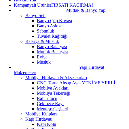
Kampanyalı Ürünler
FIRSATI KAÇIRMA!
Mutfak & Banyo Yapı
Banyo Seti
Banyo Çöp Kovası
Banyo Askısı
Sabunluk
Tuvalet Kağıtlığı
Batarya & Musluk
Banyo Bataryası
Mutfak Bataryası
Eviye
Musluk
Yapı Hırdavat
Malzemeleri
Mobilya Hırdavatı & Aksesuarları
CNC Torna Ahşap Ayak
YENİ VE YERLİ
Mobilya Ayakları
Mobilya Tekerleği
Raf Tutucu
Çekmece Rayı
Menteşe Çeşitleri
Mobilya Kulpları
Kapı Hırdavatı
Kapı Kolu