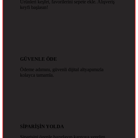
Ürünleri keşfet, favorilerini sepete ekle. Alışveriş
keyfi başlasın!
GÜVENLE ÖDE
Ödeme adımını, güvenli dijital altyapımızla
kolayca tamamla.
SİPARİŞİN YOLDA
Siparişini özenle hazırlayıp kargoya verelim.