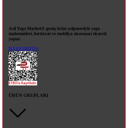
Asil Yapı Market® geniş ürün yelpazesiyle yapı
malzemeleri, hırdavat ve mobilya aksesuarı ticareti
yapar.
HAKKIMIZDA
ÜRÜN GRUPLARI