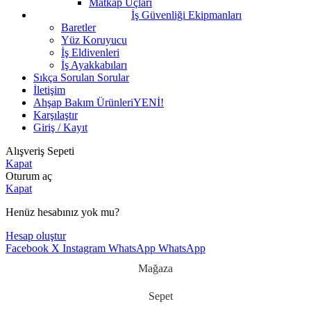
Matkap Uçları
İş Güvenliği Ekipmanları
Baretler
Yüz Koruyucu
İş Eldivenleri
İş Ayakkabıları
Sıkça Sorulan Sorular
İletişim
Ahşap Bakım Ürünleri
YENİ!
Karşılaştır
Giriş / Kayıt
Alışveriş Sepeti
Kapat
Oturum aç
Kapat
Henüz hesabınız yok mu?
Hesap oluştur
Facebook
X
Instagram
WhatsApp
WhatsApp
Mağaza
Sepet