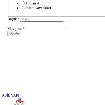
Toptan Alım
İnsan Kaynakları
Başlık
*
Mesajınız
*
Gönder
ASİL YAPI