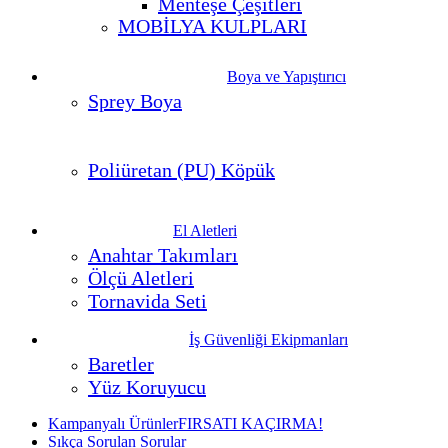
Menteşe Çeşitleri
MOBİLYA KULPLARI
Boya ve Yapıştırıcı
Sprey Boya
Poliüretan (PU) Köpük
El Aletleri
Anahtar Takımları
Ölçü Aletleri
Tornavida Seti
İş Güvenliği Ekipmanları
Baretler
Yüz Koruyucu
Kampanyalı Ürünler
FIRSATI KAÇIRMA!
Sıkça Sorulan Sorular