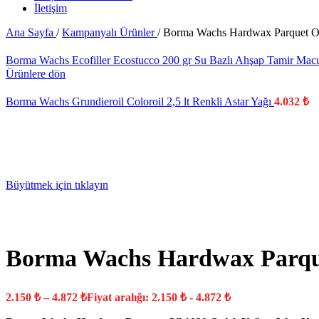
İletişim
Ana Sayfa
/
Kampanyalı Ürünler
/
Borma Wachs Hardwax Parquet Oil
Borma Wachs Ecofiller Ecostucco 200 gr Su Bazlı Ahşap Tamir Ma
Ürünlere dön
Borma Wachs Grundieroil Coloroil 2,5 lt Renkli Astar Yağı
4.032
₺
YENİ
Büyütmek için tıklayın
Borma Wachs Hardwax Parquet
2.150
₺
–
4.872
₺
Fiyat aralığı: 2.150 ₺ - 4.872 ₺