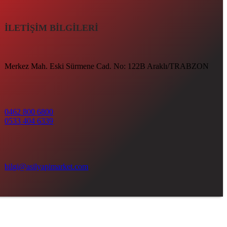
İLETİŞİM BİLGİLERİ
Merkez Mah. Eski Sürmene Cad. No: 122B Araklı/TRABZON
0462 800 6800
0533 404 6339
bilgi@asilyapimarket.com