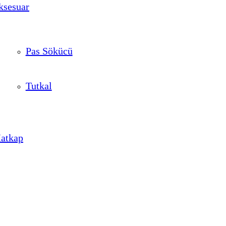
ksesuar
Pas Sökücü
Tutkal
Matkap