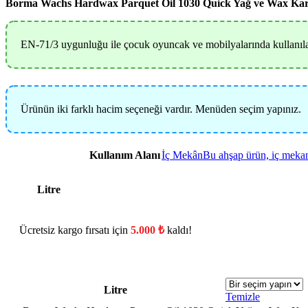
Borma Wachs Hardwax Parquet Oil 1030 Quick Yağ ve Wax Karış
EN-71/3 uygunluğu ile çocuk oyuncak ve mobilyalarında kullanılab
Ürünün iki farklı hacim seçeneği vardır. Menüden seçim yapınız.
Kullanım Alanı
İç Mekân
Bu ahşap ürün, iç meka
Litre
Ücretsiz kargo fırsatı için
5.000
₺
kaldı!
Litre
Temizle