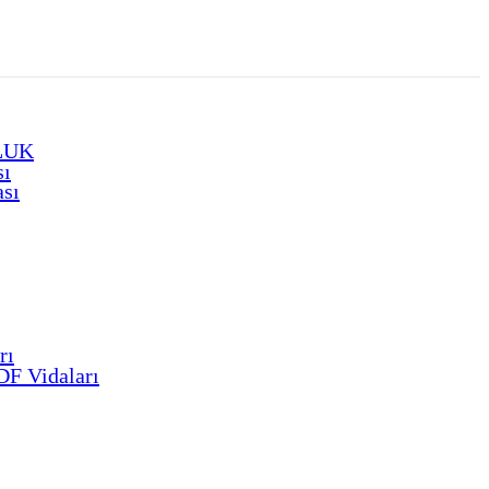
LUK
sı
ası
rı
F Vidaları