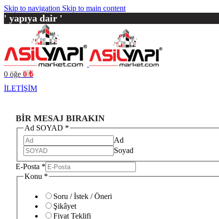
Skip to navigation
Skip to main content
' yapıya dair '
0
öğe
0
₺
İLETİŞİM
BİR MESAJ BIRAKIN
Başlık
Ad SOYAD
*
Konu
Ad
SOYAD
Soyad
E-Posta
*
Konu
*
Soru / İstek / Öneri
Şikâyet
Fiyat Teklifi