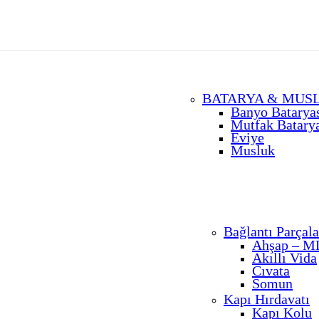
BATARYA & MUS
Banyo Batarya
Mutfak Batary
Eviye
Musluk
Bağlantı Parçala
Ahşap – MD
Akıllı Vida
Cıvata
Somun
Kapı Hırdavatı
Kapı Kolu