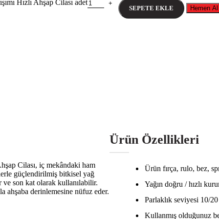
mı Hızlı Ahşap Cilası adet
SEPETE EKLE
Hemen Al
Ürün Özellikleri
şap Cilası, iç mekândaki ham
Ürün fırça, rulo, bez, sp
erle güçlendirilmiş bitkisel yağ
ve son kat olarak kullanılabilir.
Yağın doğru / hızlı kur
la ahşaba derinlemesine nüfuz eder.
Parlaklık seviyesi 10/20
Kullanmış olduğunuz bez