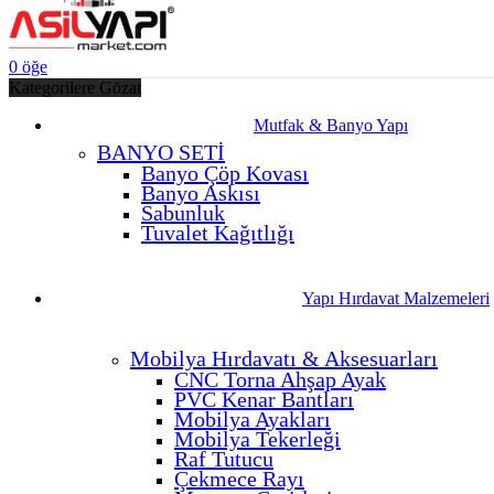
0
öğe
Kategorilere Gözat
Mutfak & Banyo Yapı
BANYO SETİ
Banyo Çöp Kovası
Banyo Askısı
Sabunluk
Tuvalet Kağıtlığı
Yapı Hırdavat Malzemeleri
Mobilya Hırdavatı & Aksesuarları
CNC Torna Ahşap Ayak
PVC Kenar Bantları
Mobilya Ayakları
Mobilya Tekerleği
Raf Tutucu
Çekmece Rayı