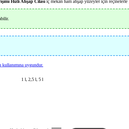
ımı Hızlı Ahşap Cilası
iç mekân ham ahşap yüzeyler için reçinelerle g
ilir.
n kullanımına uygundur.
1 l
,
2,5 l
,
5 l