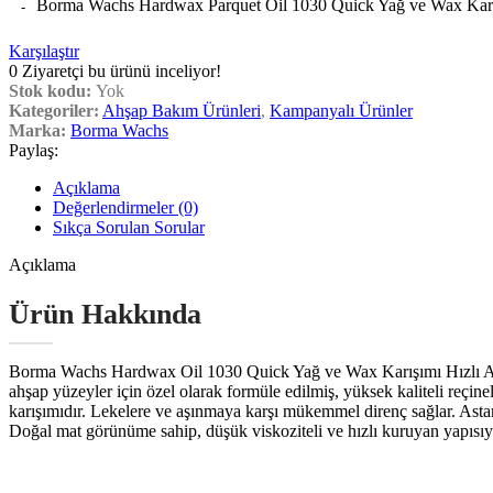
Borma Wachs Hardwax Parquet Oil 1030 Quick Yağ ve Wax Karışı
Karşılaştır
0
Ziyaretçi bu ürünü inceliyor!
Stok kodu:
Yok
Kategoriler:
Ahşap Bakım Ürünleri
,
Kampanyalı Ürünler
Marka:
Borma Wachs
Paylaş:
Açıklama
Değerlendirmeler (0)
Sıkça Sorulan Sorular
Açıklama
Ürün Hakkında
Borma Wachs Hardwax Oil 1030 Quick Yağ ve Wax Karışımı Hızlı Ah
ahşap yüzeyler için özel olarak formüle edilmiş, yüksek kaliteli reçinel
karışımıdır. Lekelere ve aşınmaya karşı mükemmel direnç sağlar. Astar 
Doğal mat görünüme sahip, düşük viskoziteli ve hızlı kuruyan yapısıy