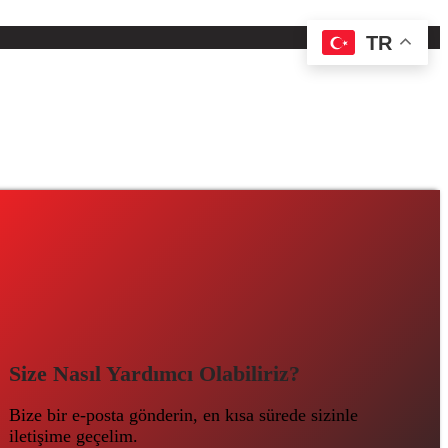
TR
Size Nasıl Yardımcı Olabiliriz?
Bize bir e-posta gönderin, en kısa sürede sizinle
iletişime geçelim.