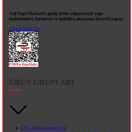
Asil Yapı Market® geniş ürün yelpazesiyle yapı
malzemeleri, hırdavat ve mobilya aksesuarı ticareti yapar.
HAKKIMIZDA
ÜRÜN GRUPLARI
CNC Torna Ahşap Ayak