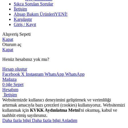
Sıkça Sorulan Sorular
İletişim
Ahşap Bakım Ürünleri
YENİ!
Karşılaştır
Giriş / Kayıt
Alışveriş Sepeti
Kapat
Oturum aç
Kapat
Henüz hesabınız yok mu?
Hesap oluştur
Facebook
X
Instagram
WhatsApp
WhatsApp
Mağaza
0
öğe
Sepet
Hesabım
İletişim
Websitemizde kullanıcı deneyimini geliştirmek ve verimliliği
artırmak amacıyla bazı çerezleri (cookies) kullanıyoruz. Websitemizi
kullanmak için
KVKK Aydınlatma Metni
'ni okumuş, kabul ve
taahhüt etmiş sayılırsınız.
Daha fazla bilgi
Daha fazla bilgi
Anladım