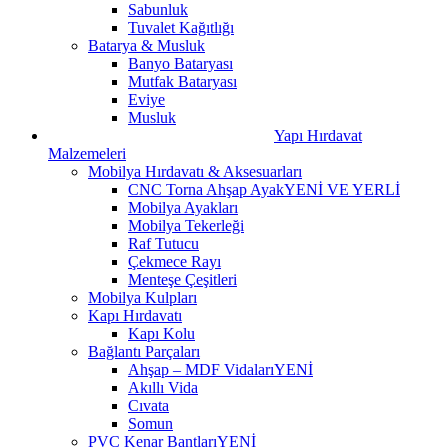
Sabunluk
Tuvalet Kağıtlığı
Batarya & Musluk
Banyo Bataryası
Mutfak Bataryası
Eviye
Musluk
Yapı Hırdavat
Malzemeleri
Mobilya Hırdavatı & Aksesuarları
CNC Torna Ahşap Ayak
YENİ VE YERLİ
Mobilya Ayakları
Mobilya Tekerleği
Raf Tutucu
Çekmece Rayı
Menteşe Çeşitleri
Mobilya Kulpları
Kapı Hırdavatı
Kapı Kolu
Bağlantı Parçaları
Ahşap – MDF Vidaları
YENİ
Akıllı Vida
Cıvata
Somun
PVC Kenar Bantları
YENİ