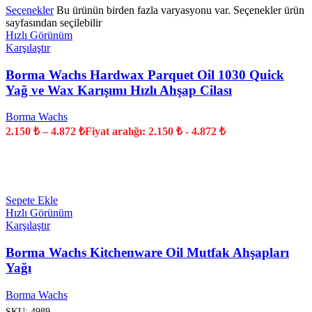
Seçenekler
Bu ürünün birden fazla varyasyonu var. Seçenekler ürün
sayfasından seçilebilir
Hızlı Görünüm
Karşılaştır
Borma Wachs Hardwax Parquet Oil 1030 Quick
Yağ ve Wax Karışımı Hızlı Ahşap Cilası
Borma Wachs
2.150
₺
–
4.872
₺
Fiyat aralığı: 2.150 ₺ - 4.872 ₺
YENİ
Sepete Ekle
Hızlı Görünüm
Karşılaştır
Borma Wachs Kitchenware Oil Mutfak Ahşapları
Yağı
Borma Wachs
SKU:
4989