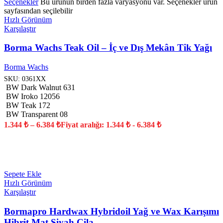
Seçenekler
Bu ürünün birden fazla varyasyonu var. Seçenekler ürün
sayfasından seçilebilir
Hızlı Görünüm
Karşılaştır
Borma Wachs Teak Oil – İç ve Dış Mekân Tik Yağı
Borma Wachs
SKU:
0361XX
BW Dark Walnut 631
BW Iroko 12056
BW Teak 172
BW Transparent 08
1.344
₺
–
6.384
₺
Fiyat aralığı: 1.344 ₺ - 6.384 ₺
YENİ
Sepete Ekle
Hızlı Görünüm
Karşılaştır
Bormapro Hardwax Hybridoil Yağ ve Wax Karışımı
Hibrit Mat Siyah Cila