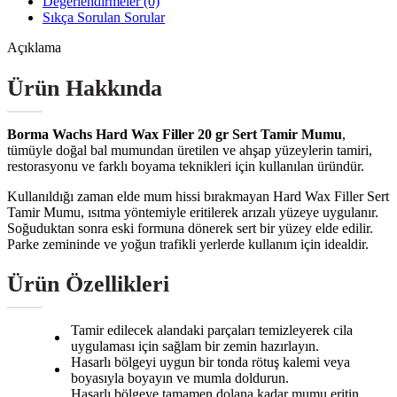
Değerlendirmeler (0)
Sıkça Sorulan Sorular
Açıklama
Ürün Hakkında
Borma Wachs Hard Wax Filler 20 gr Sert Tamir Mumu
,
tümüyle doğal bal mumundan üretilen ve ahşap yüzeylerin tamiri,
restorasyonu ve farklı boyama teknikleri için kullanılan üründür.
Kullanıldığı zaman elde mum hissi bırakmayan Hard Wax Filler Sert
Tamir Mumu, ısıtma yöntemiyle eritilerek arızalı yüzeye uygulanır.
Soğuduktan sonra eski formuna dönerek sert bir yüzey elde edilir.
Parke zemininde ve yoğun trafikli yerlerde kullanım için idealdir.
Ürün Özellikleri
Tamir edilecek alandaki parçaları temizleyerek cila
uygulaması için sağlam bir zemin hazırlayın.
Hasarlı bölgeyi uygun bir tonda rötuş kalemi veya
boyasıyla boyayın ve mumla doldurun.
Hasarlı bölgeye tamamen dolana kadar mumu eritin.