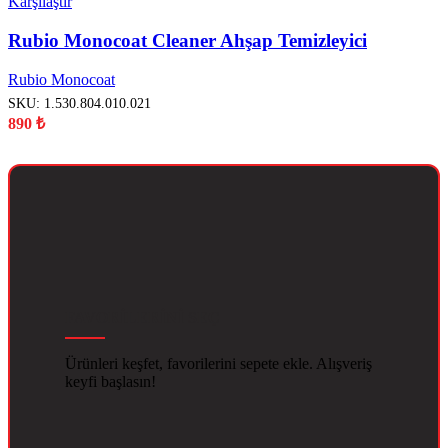
Karşılaştır
Rubio Monocoat Cleaner Ahşap Temizleyici
Rubio Monocoat
SKU:
1.530.804.010.021
890
₺
FAVORİLERİNİ SEÇ
Ürünleri keşfet, favorilerini sepete ekle. Alışveriş
keyfi başlasın!