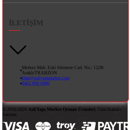
İLETİŞİM
Merkez Mah. Eski Sürmene Cad. No.: 122B
Araklı/TRABZON
bilgi@asilyapimarket.com
0462 800 6800
© 2016-2026
Asil Yapı Market Orman Ürünleri
. Tüm Hakları
Saklıdır.