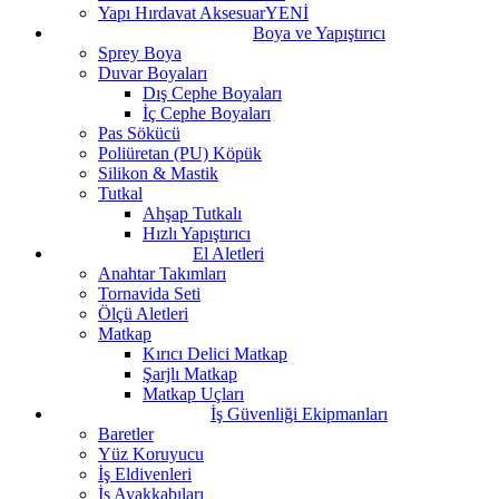
Yapı Hırdavat Aksesuar
YENİ
Boya ve Yapıştırıcı
Sprey Boya
Duvar Boyaları
Dış Cephe Boyaları
İç Cephe Boyaları
Pas Sökücü
Poliüretan (PU) Köpük
Silikon & Mastik
Tutkal
Ahşap Tutkalı
Hızlı Yapıştırıcı
El Aletleri
Anahtar Takımları
Tornavida Seti
Ölçü Aletleri
Matkap
Kırıcı Delici Matkap
Şarjlı Matkap
Matkap Uçları
İş Güvenliği Ekipmanları
Baretler
Yüz Koruyucu
İş Eldivenleri
İş Ayakkabıları