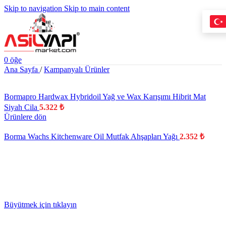
Skip to navigation
Skip to main content
0
öğe
Ana Sayfa
/
Kampanyalı Ürünler
Bormapro Hardwax Hybridoil Yağ ve Wax Karışımı Hibrit Mat
Siyah Cila
5.322
₺
Ürünlere dön
Borma Wachs Kitchenware Oil Mutfak Ahşapları Yağı
2.352
₺
YENİ
Büyütmek için tıklayın