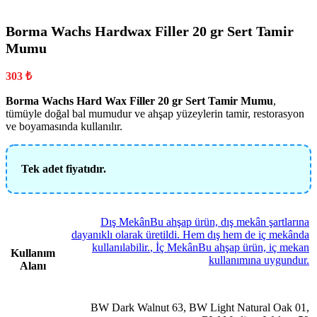
Borma Wachs Hardwax Filler 20 gr Sert Tamir
Mumu
303
₺
Borma Wachs Hard Wax Filler 20 gr Sert Tamir Mumu
,
tümüyle doğal bal mumudur ve ahşap yüzeylerin tamir, restorasyon
ve boyamasında kullanılır.
Tek adet fiyatıdır.
Dış Mekân
Bu ahşap ürün, dış mekân şartlarına
dayanıklı olarak üretildi. Hem dış hem de iç mekânda
kullanılabilir.
,
İç Mekân
Bu ahşap ürün, iç mekan
Kullanım
kullanımına uygundur.
Alanı
BW Dark Walnut 63
,
BW Light Natural Oak 01
,