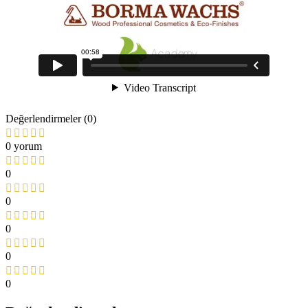
Değerlendirmeler (0)
0 yorum
0
0
0
0
0