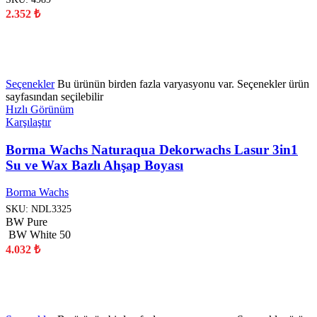
2.352
₺
YENİ
Seçenekler
Bu ürünün birden fazla varyasyonu var. Seçenekler ürün
sayfasından seçilebilir
Hızlı Görünüm
Karşılaştır
Borma Wachs Naturaqua Dekorwachs Lasur 3in1
Su ve Wax Bazlı Ahşap Boyası
Borma Wachs
SKU:
NDL3325
BW Pure
BW White 50
4.032
₺
YENİ