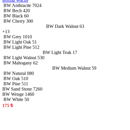
Borma Wachs
BW Anthracite 7024
BW Bech 420
BW Black 60
BW Cherry 300
BW Dark Walnut 63
+13
BW Grey 1010
BW Light Oak 51
BW Light Pine 512
BW Light Teak 17
BW Light Walnut 530
BW Mahogany 62
BW Medium Walnut 59
BW Natural 080
BW Oak 510
BW Pine 511
BW Sand Stone 7260
BW Wenge 1460
BW White 50
175
₺
YENİ