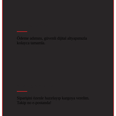
GÜVENLE ÖDE
Ödeme adımını, güvenli dijital altyapımızla
kolayca tamamla.
SİPARİŞİN YOLDA
Siparişini özenle hazırlayıp kargoya verelim.
Takip no e-postanda!