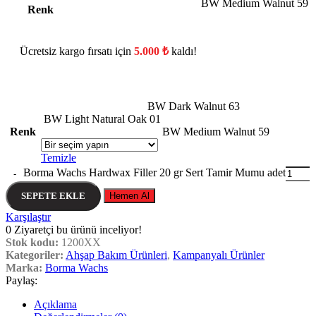
BW Medium Walnut 59
Renk
Ücretsiz kargo fırsatı için
5.000
₺
kaldı!
BW Dark Walnut 63
BW Light Natural Oak 01
Renk
BW Medium Walnut 59
Temizle
Borma Wachs Hardwax Filler 20 gr Sert Tamir Mumu adet
SEPETE EKLE
Hemen Al
Karşılaştır
0
Ziyaretçi bu ürünü inceliyor!
Stok kodu:
1200XX
Kategoriler:
Ahşap Bakım Ürünleri
,
Kampanyalı Ürünler
Marka:
Borma Wachs
Paylaş:
Açıklama