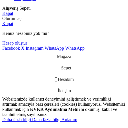
Alışveriş Sepeti
Kapat
Oturum aç
Kapat
Henüz hesabınız yok mu?
Hesap oluştur
Facebook
X
Instagram
WhatsApp
WhatsApp
Mağaza
Sepet
Hesabım
İletişim
Websitemizde kullanıcı deneyimini geliştirmek ve verimliliği
artırmak amacıyla bazı çerezleri (cookies) kullanıyoruz. Websitemizi
kullanmak için
KVKK Aydınlatma Metni
'ni okumuş, kabul ve
taahhüt etmiş sayılırsınız.
Daha fazla bilgi
Daha fazla bilgi
Anladım