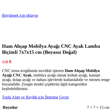
Büyütmek için tıklayın
Ham Ahşap Mobilya Ayağı CNC Ayak Lamba
Biçimli 7x7x15 cm (Boyasız Doğal)
110
₺
CNC torna tezgâhında incelikle işlenen
Ham Ahşap Mobilya
Ayağı CNC Ayak
, mobilya ayağı olarak koltuk ayağı, kanepe
ayağı, dolap ayağı ve dahası işlevlerde kullanılabilir ve istenen renge
boyanabilir. Zengin model çeşitlerini ilgili kategoriden
keşfedebilirsiniz.
Toplu Alım ve Bayilik için İletişime Geçin
Boyutlar
7 × 7 × 15 cm