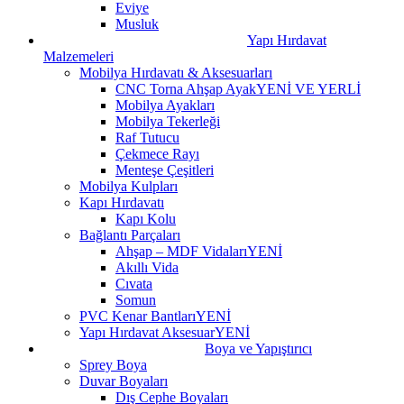
Eviye
Musluk
Yapı Hırdavat
Malzemeleri
Mobilya Hırdavatı & Aksesuarları
CNC Torna Ahşap Ayak
YENİ VE YERLİ
Mobilya Ayakları
Mobilya Tekerleği
Raf Tutucu
Çekmece Rayı
Menteşe Çeşitleri
Mobilya Kulpları
Kapı Hırdavatı
Kapı Kolu
Bağlantı Parçaları
Ahşap – MDF Vidaları
YENİ
Akıllı Vida
Cıvata
Somun
PVC Kenar Bantları
YENİ
Yapı Hırdavat Aksesuar
YENİ
Boya ve Yapıştırıcı
Sprey Boya
Duvar Boyaları
Dış Cephe Boyaları