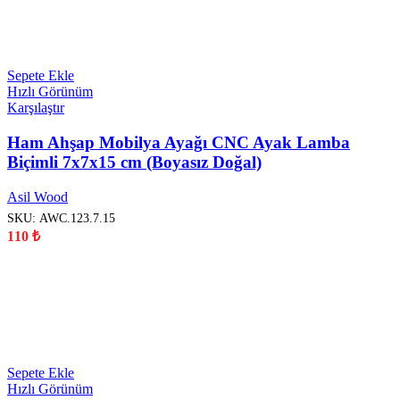
YENİ
Sepete Ekle
Hızlı Görünüm
Karşılaştır
Ham Ahşap Mobilya Ayağı CNC Ayak Lamba
Biçimli 7x7x15 cm (Boyasız Doğal)
Asil Wood
SKU:
AWC.123.7.15
110
₺
YENİ
Sepete Ekle
Hızlı Görünüm