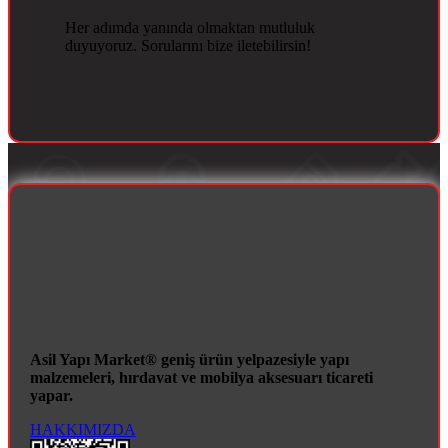
Her adımda yanında olmaktan mutluluk
duyuyoruz. Sorularını bize iletebilirsin!
Asil Yapı Market® geniş ürün yelpazesiyle yapı
malzemeleri, hırdavat ve mobilya aksesuarı ticareti
yapar.
HAKKIMIZDA