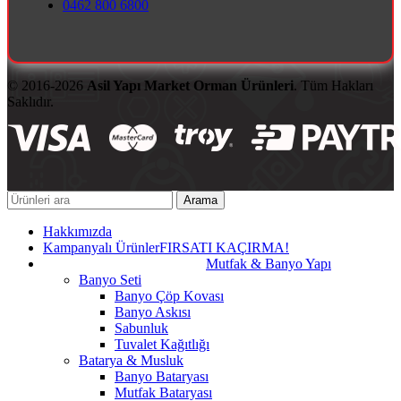
0462 800 6800
© 2016-2026
Asil Yapı Market Orman Ürünleri
. Tüm Hakları
Saklıdır.
Arama
Hakkımızda
Kampanyalı Ürünler
FIRSATI KAÇIRMA!
Mutfak & Banyo Yapı
Banyo Seti
Banyo Çöp Kovası
Banyo Askısı
Sabunluk
Tuvalet Kağıtlığı
Batarya & Musluk
Banyo Bataryası
Mutfak Bataryası