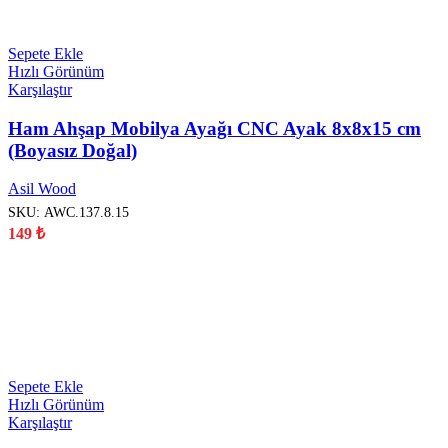
YENİ
Sepete Ekle
Hızlı Görünüm
Karşılaştır
Ham Ahşap Mobilya Ayağı CNC Ayak 8x8x15 cm
(Boyasız Doğal)
Asil Wood
SKU:
AWC.137.8.15
149
₺
YENİ
Sepete Ekle
Hızlı Görünüm
Karşılaştır