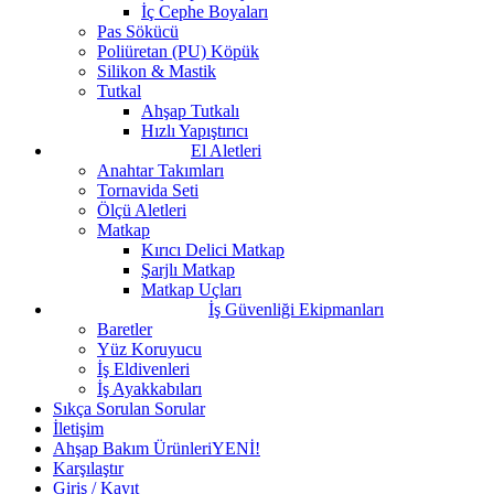
İç Cephe Boyaları
Pas Sökücü
Poliüretan (PU) Köpük
Silikon & Mastik
Tutkal
Ahşap Tutkalı
Hızlı Yapıştırıcı
El Aletleri
Anahtar Takımları
Tornavida Seti
Ölçü Aletleri
Matkap
Kırıcı Delici Matkap
Şarjlı Matkap
Matkap Uçları
İş Güvenliği Ekipmanları
Baretler
Yüz Koruyucu
İş Eldivenleri
İş Ayakkabıları
Sıkça Sorulan Sorular
İletişim
Ahşap Bakım Ürünleri
YENİ!
Karşılaştır
Giriş / Kayıt