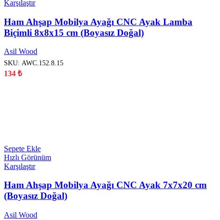
Karşılaştır
Ham Ahşap Mobilya Ayağı CNC Ayak Lamba
Biçimli 8x8x15 cm (Boyasız Doğal)
Asil Wood
SKU:
AWC.152.8.15
134
₺
YENİ
Sepete Ekle
Hızlı Görünüm
Karşılaştır
Ham Ahşap Mobilya Ayağı CNC Ayak 7x7x20 cm
(Boyasız Doğal)
Asil Wood