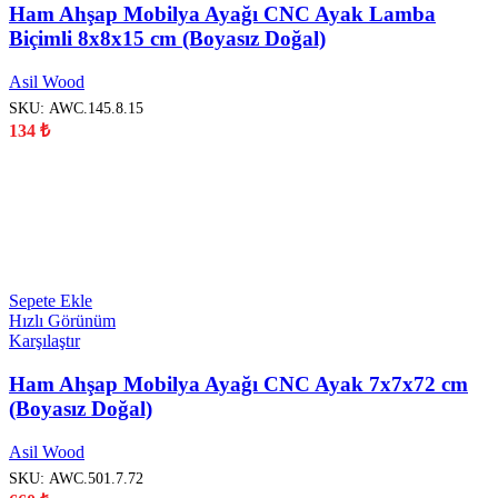
Ham Ahşap Mobilya Ayağı CNC Ayak Lamba
Biçimli 8x8x15 cm (Boyasız Doğal)
Asil Wood
SKU:
AWC.145.8.15
134
₺
YENİ
Sepete Ekle
Hızlı Görünüm
Karşılaştır
Ham Ahşap Mobilya Ayağı CNC Ayak 7x7x72 cm
(Boyasız Doğal)
Asil Wood
SKU:
AWC.501.7.72