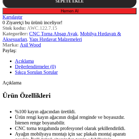
SEPETE EKLE
Hemen Al
Karşılaştır
0
Ziyaretçi bu ürünü inceliyor!
Stok kodu:
AWC.122.7.15
Kategoriler:
CNC Torna Ahşap Ayak
,
Mobilya Hırdavatı &
Aksesuarları
,
Yapı Hırdavat Malzemeleri
Marka:
Asil Wood
Paylaş:
Açıklama
Değerlendirmeler (0)
Sıkça Sorulan Sorular
Açıklama
Ürün Özellikleri
%100 kayın ağacından üretildi.
Ürün rengi kayın ağacının doğal renginde ve boyasızdır.
İstenen renge boyanabilir.
CNC torna tezgahında profesyonel olarak şekillendirildi.
Ayağın mobilyaya montajı için sac plakalı montaj aparatı