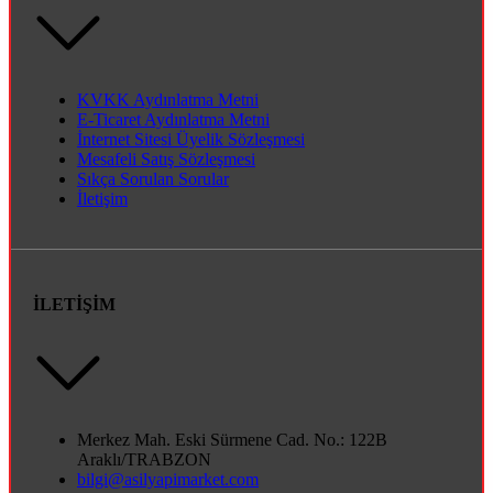
KVKK Aydınlatma Metni
E-Ticaret Aydınlatma Metni
İnternet Sitesi Üyelik Sözleşmesi
Mesafeli Satış Sözleşmesi
Sıkça Sorulan Sorular
İletişim
İLETİŞİM
Merkez Mah. Eski Sürmene Cad. No.: 122B
Araklı/TRABZON
bilgi@asilyapimarket.com