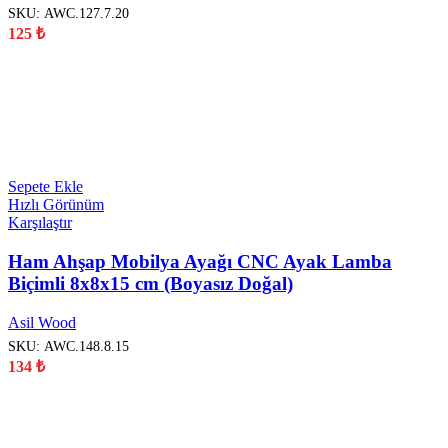
SKU:
AWC.127.7.20
125
₺
YENİ
Sepete Ekle
Hızlı Görünüm
Karşılaştır
Ham Ahşap Mobilya Ayağı CNC Ayak Lamba
Biçimli 8x8x15 cm (Boyasız Doğal)
Asil Wood
SKU:
AWC.148.8.15
134
₺