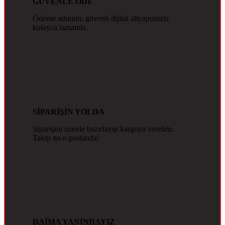
GÜVENLE ÖDE
Ödeme adımını, güvenli dijital altyapımızla
kolayca tamamla.
SİPARİŞİN YOLDA
Siparişini özenle hazırlayıp kargoya verelim.
Takip no e-postanda!
DAİMA YANINDAYIZ