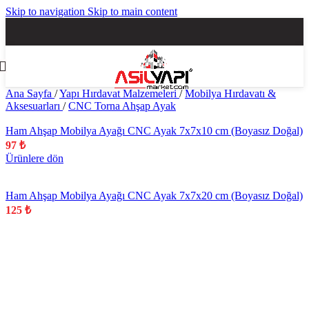
Skip to navigation
Skip to main content
Ana Sayfa
/
Yapı Hırdavat Malzemeleri
/
Mobilya Hırdavatı &
Aksesuarları
/
CNC Torna Ahşap Ayak
Ham Ahşap Mobilya Ayağı CNC Ayak 7x7x10 cm (Boyasız Doğal)
97
₺
Ürünlere dön
Ham Ahşap Mobilya Ayağı CNC Ayak 7x7x20 cm (Boyasız Doğal)
125
₺
YENİ