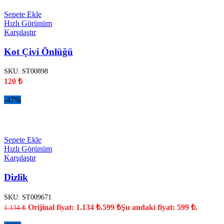
Sepete Ekle
Hızlı Görünüm
Karşılaştır
Kot Çivi Önlüğü
SKU:
ST00898
120
₺
-47%
YENİ
Sepete Ekle
Hızlı Görünüm
Karşılaştır
Dizlik
SKU:
ST009671
Orijinal fiyat: 1.134 ₺.
599
₺
Şu andaki fiyat: 599 ₺.
1.134
₺