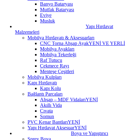
Banyo Bataryası
Mutfak Bataryası
Eviye
Musluk
Yapı Hırdavat
Malzemeleri
Mobilya Hırdavatı & Aksesuarları
CNC Torna Ahşap Ayak
YENİ VE YERLİ
Mobilya Ayakları
Mobilya Tekerleği
Raf Tutucu
Çekmece Rayı
Menteşe Çeşitleri
Mobilya Kulpları
Kapı Hırdavatı
Kapı Kolu
Bağlantı Parçaları
Ahşap – MDF Vidaları
YENİ
Akıllı Vida
Cıvata
Somun
PVC Kenar Bantları
YENİ
Yapı Hırdavat Aksesuar
YENİ
Boya ve Yapıştırıcı
Sprey Boya