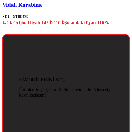
Vidalı Karabina
SKU:
ST00439
Orijinal fiyat: 142 ₺.
110
₺
Şu andaki fiyat: 110 ₺.
142
₺
FAVORİLERİNİ SEÇ
Ürünleri keşfet, favorilerini sepete ekle. Alışveriş
keyfi başlasın!