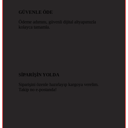
GÜVENLE ÖDE
Ödeme adımını, güvenli dijital altyapımızla
kolayca tamamla.
SİPARİŞİN YOLDA
Siparişini özenle hazırlayıp kargoya verelim.
Takip no e-postanda!