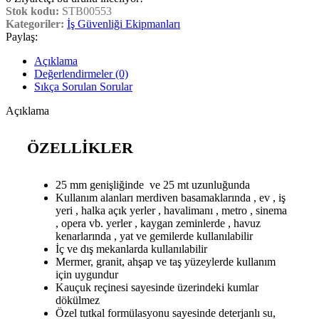
Stok kodu:
STB00553
Kategoriler:
İş Güvenliği Ekipmanları
Paylaş:
Açıklama
Değerlendirmeler (0)
Sıkça Sorulan Sorular
Açıklama
ÖZELLİKLER
25 mm genişliğinde ve 25 mt uzunluğunda
Kullanım alanları merdiven basamaklarında , ev , iş
yeri , halka açık yerler , havalimanı , metro , sinema
, opera vb. yerler , kaygan zeminlerde , havuz
kenarlarında , yat ve gemilerde kullanılabilir
İç ve dış mekanlarda kullanılabilir
Mermer, granit, ahşap ve taş yüzeylerde kullanım
için uygundur
Kauçuk reçinesi sayesinde üzerindeki kumlar
dökülmez
Özel tutkal formülasyonu sayesinde deterjanlı su,