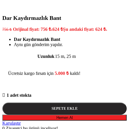
Dar Kaydırmazlık Bant
Orijinal fiyat: 756 ₺.
624
₺
Şu andaki fiyat: 624 ₺.
756
₺
Dar Kaydırmazlık Bant
Aynı gün gönderim yapılır.
Uzunluk
15 m
,
25 m
Ücretsiz kargo fırsatı için
5.000
₺
kaldı!
1 adet stokta
SEPETE EKLE
Hemen Al
Karşılaştır
0
Ziyaretçi bu ürünü inceliyor!