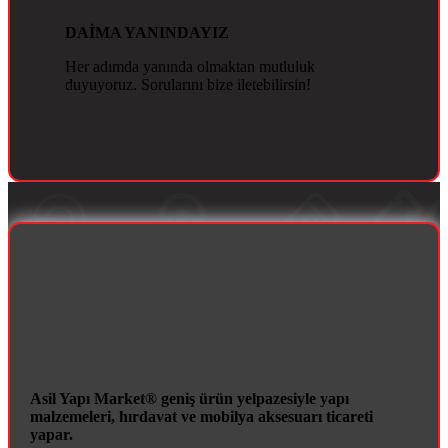
DAİMA YANINDAYIZ
Her adımda yanında olmaktan mutluluk
duyuyoruz. Sorularını bize iletebilirsin!
Asil Yapı Market® geniş ürün yelpazesiyle yapı
malzemeleri, hırdavat ve mobilya aksesuarı ticareti
yapar.