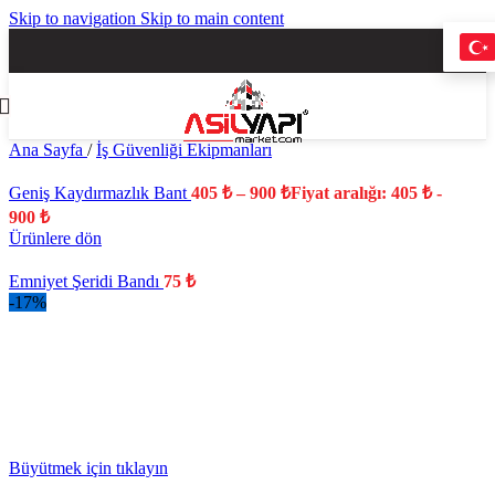
Skip to navigation
Skip to main content
Ana Sayfa
/
İş Güvenliği Ekipmanları
Geniş Kaydırmazlık Bant
405
₺
–
900
₺
Fiyat aralığı: 405 ₺ -
900 ₺
Ürünlere dön
Emniyet Şeridi Bandı
75
₺
-17%
YENİ
Büyütmek için tıklayın