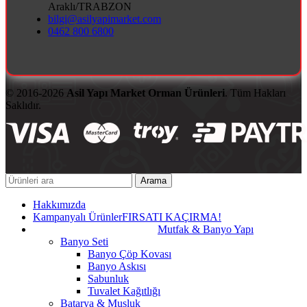
Araklı/TRABZON
bilgi@asilyapimarket.com
0462 800 6800
© 2016-2026
Asil Yapı Market Orman Ürünleri
. Tüm Hakları
Saklıdır.
Arama
Hakkımızda
Kampanyalı Ürünler
FIRSATI KAÇIRMA!
Mutfak & Banyo Yapı
Banyo Seti
Banyo Çöp Kovası
Banyo Askısı
Sabunluk
Tuvalet Kağıtlığı
Batarya & Musluk