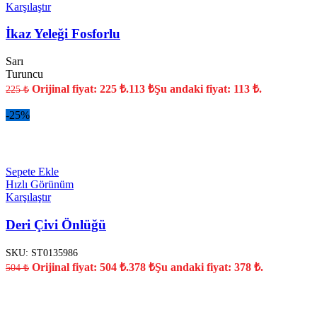
Karşılaştır
İkaz Yeleği Fosforlu
Sarı
Turuncu
Orijinal fiyat: 225 ₺.
113
₺
Şu andaki fiyat: 113 ₺.
225
₺
-25%
YENİ
Sepete Ekle
Hızlı Görünüm
Karşılaştır
Deri Çivi Önlüğü
SKU:
ST0135986
Orijinal fiyat: 504 ₺.
378
₺
Şu andaki fiyat: 378 ₺.
504
₺
YENİ