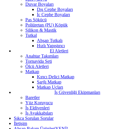
Duvar Boyaları
Dış Cephe Boyaları
İç Cephe Boyaları
Pas Sökücü
Poliüretan (PU) Köpük
Silikon & Mastik
Tutkal
Ahşap Tutkalı
Hızlı Yapıştırıcı
El Aletleri
Anahtar Takımları
Tornavida Seti
Ölçü Aletleri
Matkap
Kırıcı Delici Matkap
Şarjlı Matkap
Matkap Uçları
İş Güvenliği Ekipmanları
Baretler
Yüz Koruyucu
İş Eldivenleri
İş Ayakkabıları
Sıkça Sorulan Sorular
İletişim
Ahşap Bakım Ürünleri
YENİ!