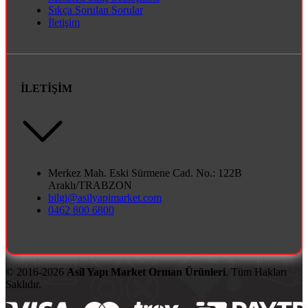
Sıkça Sorulan Sorular
İletişim
İLETİŞİM
Merkez Mah. Eski Sürmene Cad. No.: 122B
Araklı/TRABZON
bilgi@asilyapimarket.com
0462 800 6800
© 2016-2026
Asil Yapı Market Orman Ürünleri
. Tüm Hakları
Saklıdır.