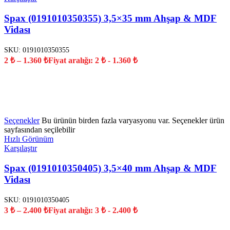
Spax (0191010350355) 3,5×35 mm Ahşap & MDF
Vidası
SKU:
0191010350355
2
₺
–
1.360
₺
Fiyat aralığı: 2 ₺ - 1.360 ₺
YENİ
Seçenekler
Bu ürünün birden fazla varyasyonu var. Seçenekler ürün
sayfasından seçilebilir
Hızlı Görünüm
Karşılaştır
Spax (0191010350405) 3,5×40 mm Ahşap & MDF
Vidası
SKU:
0191010350405
3
₺
–
2.400
₺
Fiyat aralığı: 3 ₺ - 2.400 ₺