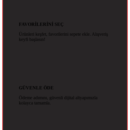
FAVORİLERİNİ SEÇ
Ürünleri keşfet, favorilerini sepete ekle. Alışveriş
keyfi başlasın!
GÜVENLE ÖDE
Ödeme adımını, güvenli dijital altyapımızla
kolayca tamamla.