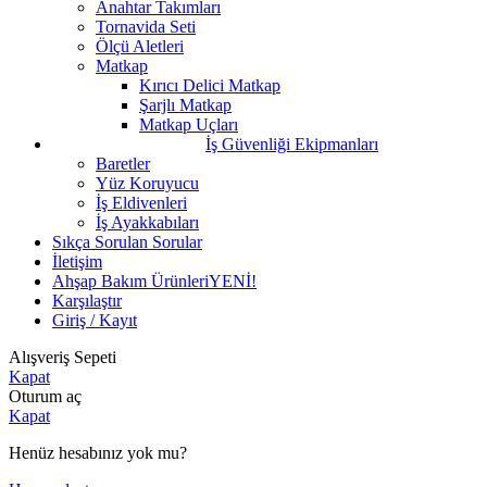
Anahtar Takımları
Tornavida Seti
Ölçü Aletleri
Matkap
Kırıcı Delici Matkap
Şarjlı Matkap
Matkap Uçları
İş Güvenliği Ekipmanları
Baretler
Yüz Koruyucu
İş Eldivenleri
İş Ayakkabıları
Sıkça Sorulan Sorular
İletişim
Ahşap Bakım Ürünleri
YENİ!
Karşılaştır
Giriş / Kayıt
Alışveriş Sepeti
Kapat
Oturum aç
Kapat
Henüz hesabınız yok mu?