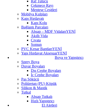
Raf Tutucu
Çekmece Rayı
Menteşe Çeşitleri
Mobilya Kulpları
Kapı Hırdavatı
Kapı Kolu
Bağlantı Parçaları
Ahşap – MDF Vidaları
YENİ
Akıllı Vida
Cıvata
Somun
PVC Kenar Bantları
YENİ
Yapı Hırdavat Aksesuar
YENİ
Boya ve Yapıştırıcı
Sprey Boya
Duvar Boyaları
Dış Cephe Boyaları
İç Cephe Boyaları
Pas Sökücü
Poliüretan (PU) Köpük
Silikon & Mastik
Tutkal
Ahşap Tutkalı
Hızlı Yapıştırıcı
El Aletleri