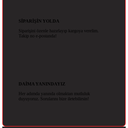
SİPARİŞİN YOLDA
Siparişini özenle hazırlayıp kargoya verelim.
Takip no e-postanda!
DAİMA YANINDAYIZ
Her adımda yanında olmaktan mutluluk
duyuyoruz. Sorularını bize iletebilirsin!