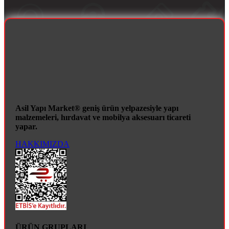
Asil Yapı Market® geniş ürün yelpazesiyle yapı
malzemeleri, hırdavat ve mobilya aksesuarı ticareti
yapar.
HAKKIMIZDA
ÜRÜN GRUPLARI