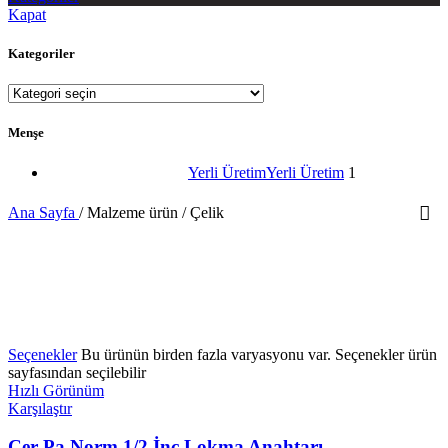
Kapat
Kategoriler
Menşe
Yerli Üretim
Yerli Üretim
1
Ana Sayfa
/
Malzeme ürün
/
Çelik
YENİ
Seçenekler
Bu ürünün birden fazla varyasyonu var. Seçenekler ürün
sayfasından seçilebilir
Hızlı Görünüm
Karşılaştır
Cer-Pa Norm 1/2 İnç Lokma Anahtarı