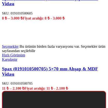
Vidası
SKU:
0191010500605
8
₺
–
3.000
₺
Fiyat aralığı: 8 ₺ - 3.000 ₺
YENİ
Seçenekler
Bu ürünün birden fazla varyasyonu var. Seçenekler ürün
sayfasından seçilebilir
Hızlı Görünüm
Karşılaştır
Spax (0191010500705) 5×70 mm Ahşap & MDF
Vidası
SKU:
0191010500705
11
₺
–
2.100
₺
Fiyat aralığı: 11 ₺ - 2.100 ₺