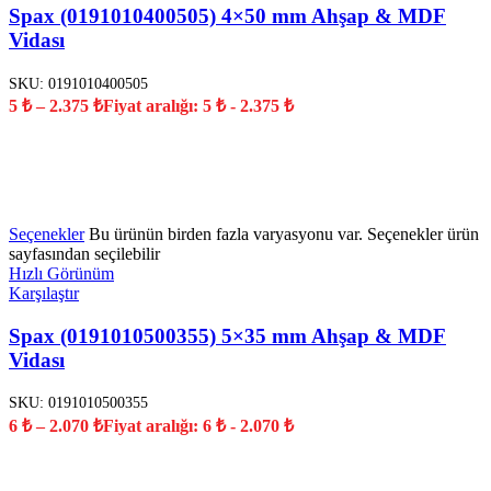
Spax (0191010400505) 4×50 mm Ahşap & MDF
Vidası
SKU:
0191010400505
5
₺
–
2.375
₺
Fiyat aralığı: 5 ₺ - 2.375 ₺
YENİ
Seçenekler
Bu ürünün birden fazla varyasyonu var. Seçenekler ürün
sayfasından seçilebilir
Hızlı Görünüm
Karşılaştır
Spax (0191010500355) 5×35 mm Ahşap & MDF
Vidası
SKU:
0191010500355
6
₺
–
2.070
₺
Fiyat aralığı: 6 ₺ - 2.070 ₺